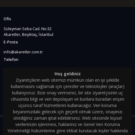
Ofis
Süleyman Seba Cad. No:32
Akaretler, Beşiktaş, İstanbul
E-Posta
info@akaretler.com.tr
Telefon
+90 (212) 381 22 22
Hoş geldiniz
Bizi Takip Edin.
Ziyaretçilerin web sitemizi mümkün olan en iyi şekilde
kullanmasını sağlamak için çerezler ve teknolojiler (araçlar)
kullanıyoruz. Bize onay verirseniz, bir site ziyaretçisinin uç
cihazında bilgi ve veri depolayan ve bunlara buradan erişen
Akaretler Sıraevler
üçüncü taraf hizmetlerini kullanacağız. Veri koruma
JOTUN ile Boyanıyor.
beyanımızdaki gelecek için geçerli olmak üzere, onayınızı
istediğiniz zaman iptal edebilirsiniz. Web sitesinde kişisel
verilerinizin işlenmesi, haklarınız ve Genel Veri Koruma
Yönetmeliği hükümlerine göre irtibat kurulacak kişiler hakkında