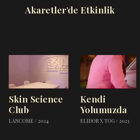
Akaretler'de Etkinlik
Skin Science
Kendi
Club
Yolumuzda
LANCOME / 2024
ELIDOR X TOG / 2023